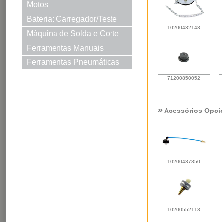
Motos
Bateria: Carregador/Teste
10200432143
Máquina de Solda e Corte
Solda e Corte
Ferramentas Manuais
Ferramentas Pneumáticas
71200850052
»
Acessórios Opci
10200437850
10200552113