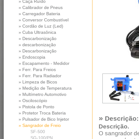
» Caça Ruído
» Calibrador de Pneus
» Carregador Bateria
» Conversor Combustível
» Cordão de Luz (Led)
» Cuba Ultrasônica
» Descarbonização
» descarbonização
» Descarbonização
» Endoscopia
» Escapamento - Medidor
Pressao Diferencial
» Ferr. Para Freios
» Ferr. Para Radiador
» Limpeza de Bicos
» Medição de Temperatura
» Multímetro Automotivo
» Osciloscópio
» Pistola de Ponto
» Protetor Troca Bateria
»
Descrição:
» Pulsador de Bico Injetor
» Sangrador de Freio
Descrição.
SF-500
O sangrador de
SG-100/PN