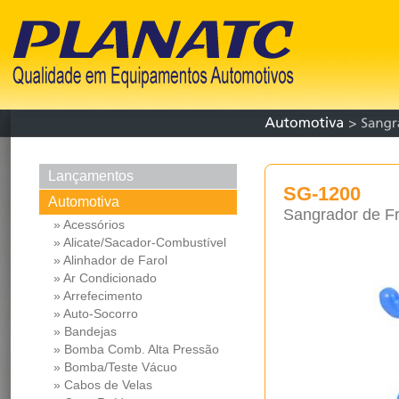
Lançamentos
SG-1200
Automotiva
Sangrador de Fr
» Acessórios
» Alicate/Sacador-Combustível
» Alinhador de Farol
» Ar Condicionado
» Arrefecimento
» Auto-Socorro
» Bandejas
» Bomba Comb. Alta Pressão
» Bomba/Teste Vácuo
» Cabos de Velas