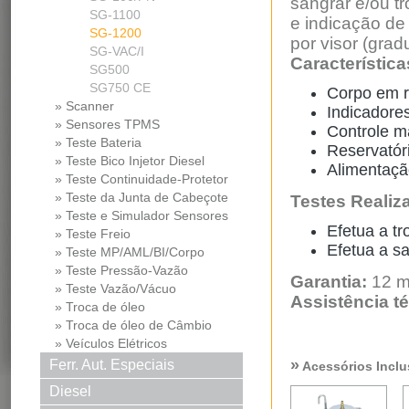
sangrar e/ou tr
SG-1100
e indicação de 
SG-1200
por visor (grad
SG-VAC/I
Característica
SG500
SG750 CE
Corpo em 
» Scanner
Indicadore
» Sensores TPMS
Controle ma
» Teste Bateria
Reservatóri
» Teste Bico Injetor Diesel
Alimentaçã
» Teste Continuidade-Protetor
Md
» Teste da Junta de Cabeçote
Testes Realiz
» Teste e Simulador Sensores
Efetua a tro
» Teste Freio
Efetua a sa
» Teste MP/AML/BI/Corpo
Borb...
» Teste Pressão-Vazão
Garantia:
12 m
» Teste Vazão/Vácuo
Assistência té
» Troca de óleo
» Troca de óleo de Câmbio
» Veículos Elétricos
»
Ferr. Aut. Especiais
Acessórios Inclu
Diesel