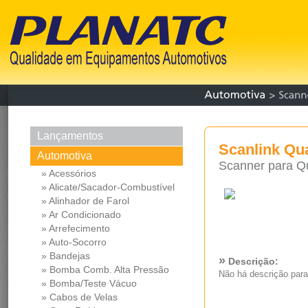
Lançamentos
Scanlink Qu
Automotiva
Scanner para Qu
» Acessórios
» Alicate/Sacador-Combustível
» Alinhador de Farol
» Ar Condicionado
» Arrefecimento
» Auto-Socorro
» Bandejas
»
Descrição:
» Bomba Comb. Alta Pressão
Não há descrição para
» Bomba/Teste Vácuo
» Cabos de Velas