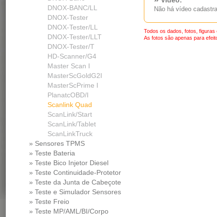
VÍdeo:
DNOX-BANC/LL
Não há vídeo cadastra
DNOX-Tester
DNOX-Tester/LL
Todos os dados, fotos, figuras
DNOX-Tester/LLT
As fotos são apenas para efeito
DNOX-Tester/T
HD-Scanner/G4
Master Scan I
MasterScGoldG2I
MasterScPrime I
PlanatcOBD/I
Scanlink Quad
ScanLink/Start
ScanLink/Tablet
ScanLinkTruck
» Sensores TPMS
» Teste Bateria
» Teste Bico Injetor Diesel
» Teste Continuidade-Protetor
Md
» Teste da Junta de Cabeçote
» Teste e Simulador Sensores
» Teste Freio
» Teste MP/AML/BI/Corpo