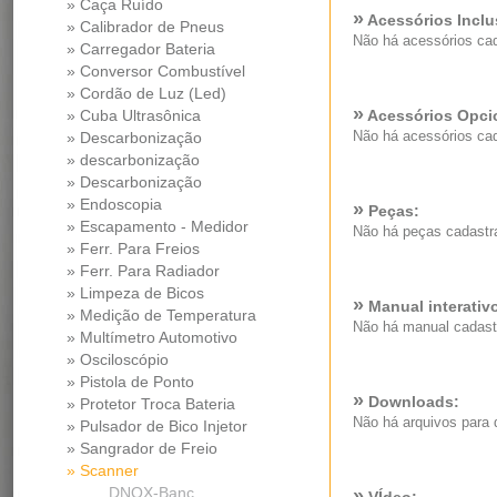
» Caça Ruído
»
Acessórios Inclu
» Calibrador de Pneus
Não há acessórios ca
» Carregador Bateria
» Conversor Combustível
» Cordão de Luz (Led)
»
» Cuba Ultrasônica
Acessórios Opci
Não há acessórios ca
» Descarbonização
» descarbonização
» Descarbonização
» Endoscopia
»
Peças:
» Escapamento - Medidor
Não há peças cadastr
Pressao Diferencial
» Ferr. Para Freios
» Ferr. Para Radiador
» Limpeza de Bicos
»
Manual interativ
» Medição de Temperatura
Não há manual cadast
» Multímetro Automotivo
» Osciloscópio
» Pistola de Ponto
»
Downloads:
» Protetor Troca Bateria
Não há arquivos para 
» Pulsador de Bico Injetor
» Sangrador de Freio
» Scanner
DNOX-Banc
»